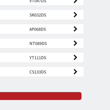
VT047DS

SK032DS

AP068DS

NT089DS

YT111DS

CS133DS
