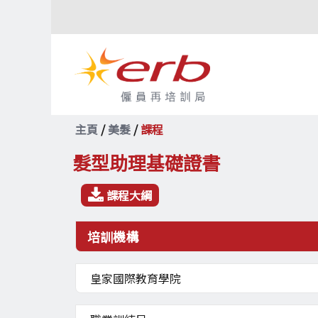
主頁
/
美髮
/
課程
髮型助理基礎證書

課程大綱
培訓機構
皇家國際教育學院