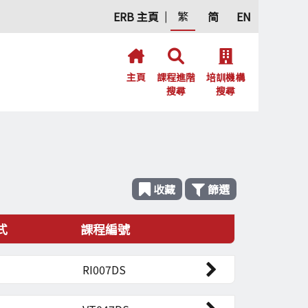
繁
ERB 主頁
简
EN
|



主頁
課程進階

培訓機構

搜尋
搜尋

收藏

篩選
式
課程編號
RI007DS
