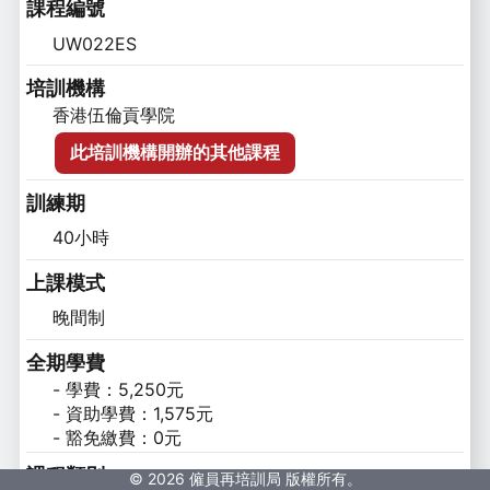
課程編號
UW022ES
培訓機構
香港伍倫貢學院
此培訓機構開辦的其他課程
訓練期
40小時
上課模式
晚間制
全期學費
- 學費：5,250元

- 資助學費：1,575元

- 豁免繳費：0元
課程類別
© 2026 僱員再培訓局 版權所有。