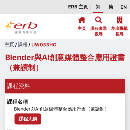
繁
ERB 主頁
简
EN
|



主頁
課程進階

培訓機構

搜尋
搜尋
主頁
課程
/
/
UW033HG
Blender與AI創意媒體整合應用證書
（兼讀制）
課程資料
課程名稱
Blender與AI創意媒體整合應用證書（兼讀制）
課程大綱