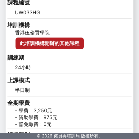
課程編號
UW033HG
培訓機構
香港伍倫貢學院
此培訓機構開辦的其他課程
訓練期
24小時
上課模式
半日制
全期學費
- 學費：3,250元

- 資助學費：975元

- 豁免繳費：0元
課程類別
© 2026 僱員再培訓局 版權所有。